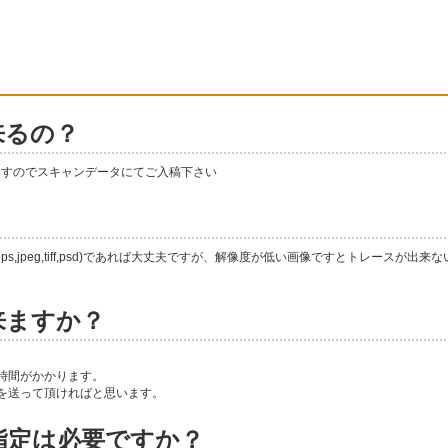
来るの？
ますのでスキャンデータにてご入稿下さい
？
eps,jpeg,tiff,psd)であれば大丈夫ですが、解像度が低い画像ですとトレースが出来な
来ますか？
時間がかかります。
を送って頂ければと思います。
指定は必要ですか？