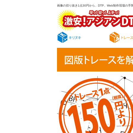
画像の切り抜き1点30円から、DTP、Web制作現場の