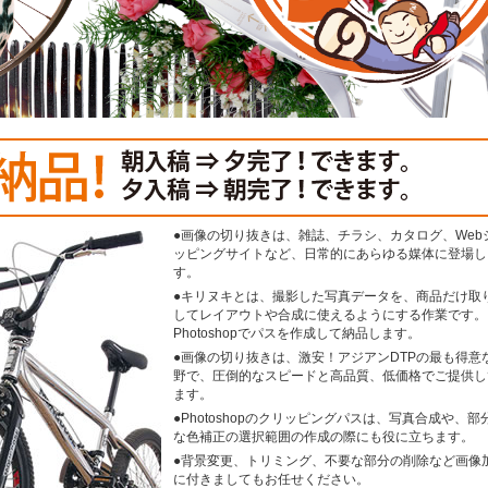
●画像の切り抜きは、雑誌、チラシ、カタログ、Web
ッピングサイトなど、日常的にあらゆる媒体に登場し
す。
●キリヌキとは、撮影した写真データを、商品だけ取
してレイアウトや合成に使えるようにする作業です。
Photoshopでパスを作成して納品します。
●画像の切り抜きは、激安！アジアンDTPの最も得意
野で、圧倒的なスピードと高品質、低価格でご提供し
ます。
●Photoshopのクリッピングパスは、写真合成や、部
な色補正の選択範囲の作成の際にも役に立ちます。
●背景変更、トリミング、不要な部分の削除など画像
に付きましてもお任せください。