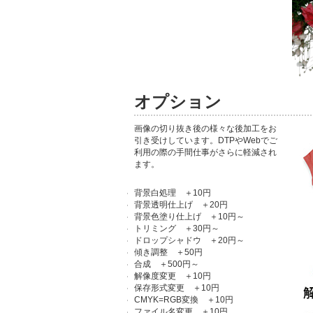
オプション
画像の切り抜き後の様々な後加工をお
引き受けしています。DTPやWebでご
利用の際の手間仕事がさらに軽減され
ます。
背景白処理 ＋10円
背景透明仕上げ ＋20円
背景色塗り仕上げ ＋10円～
トリミング ＋30円～
ドロップシャドウ ＋20円～
傾き調整 ＋50円
合成 ＋500円～
解像度変更 ＋10円
保存形式変更 ＋10円
CMYK=RGB変換 ＋10円
ファイル名変更 ＋10円