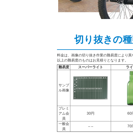
切り抜きの種
料金は、画像の切り抜き作業の難易度により異
以上の難易度のものはお見積りとなります。
難易度
スーパーライト
ライ
サンプ
ル画像
プレミ
アム会
30円
60
員
一般会
70
– –
員