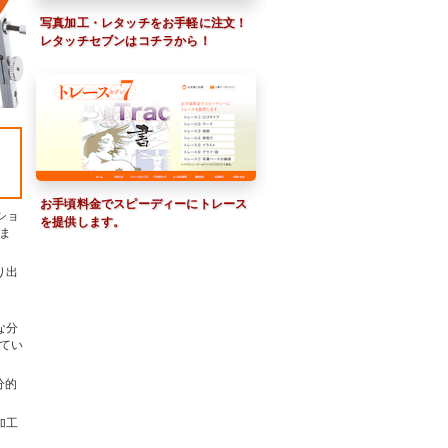
写真加工・レタッチをお手軽に注文！
レタッチセブンはコチラから！
お手頃料金でスピーディーにトレース
ショ
を提供します。
ま
り出
な分
てい
分的
加工