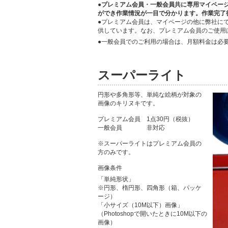
●プレミアム会員・一般会員共に専用マイペー
ができ作業情況が一目で分かります。作業完了
●プレミアム会員は、マイページの他に弊社に
供しています。なお、プレミアム会員のご使用は
●一般会員でのご利用の場合は、月額料金は必
スーパーライト
円形や多角形等、単純な絵柄が対象の
画像のキリヌキです。
プレミアム会員 1点30円（税抜）
一般会員 非対応
※スーパーライトはプレミアム会員の
方のみです。
画像条件
「単純形状」
※円形、楕円形、四角形（箱、パッケ
ージ）
「小サイズ（10M以下）画像」
（Photoshopで開いたときに10M以下の
画像）