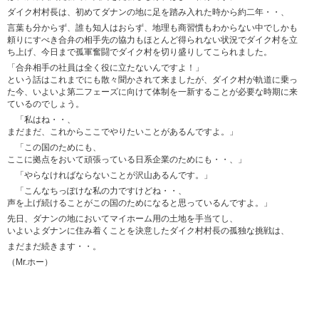
ダイク村村長は、初めてダナンの地に足を踏み入れた時から約二年・・、
言葉も分からず、誰も知人はおらず、地理も商習慣もわからない中でしかも
頼りにすべき合弁の相手先の協力もほとんど得られない状況でダイク村を立
ち上げ、今日まで孤軍奮闘でダイク村を切り盛りしてこられました。
「合弁相手の社員は全く役に立たないんですよ！」
という話はこれまでにも散々聞かされて来ましたが、ダイク村が軌道に乗っ
た今、いよいよ第二フェーズに向けて体制を一新することが必要な時期に来
ているのでしょう。
「私はね・・、
まだまだ、これからここでやりたいことがあるんですよ。」
「この国のためにも、
ここに拠点をおいて頑張っている日系企業のためにも・・、」
「やらなければならないことが沢山あるんです。」
「こんなちっぽけな私の力ですけどね・・、
声を上げ続けることがこの国のためになると思っているんですよ。」
先日、ダナンの地においてマイホーム用の土地を手当てし、
いよいよダナンに住み着くことを決意したダイク村村長の孤独な挑戦は、
まだまだ続きます・・。
（Mr.ホー）