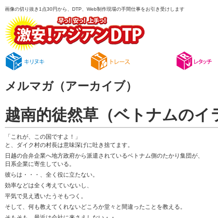
画像の切り抜き1点30円から、DTP、Web制作現場の手間仕事をお引き受けします
メルマガ（アーカイブ）
越南的徒然草（ベトナムのイ
「これが、この国ですよ！」
と、ダイク村の村長は意味深げに吐き捨てます。
日越の合弁企業へ地方政府から派遣されているベトナム側のたかり集団が、
日系企業に寄生している。
彼らは・・・、全く役に立たない。
効率などは全く考えていないし、
平気で見え透いたうそもつく。
そして、何も教えてくれないどころか堂々と間違ったことを教える。
そもそも、最近は会社に来さえしない・・。