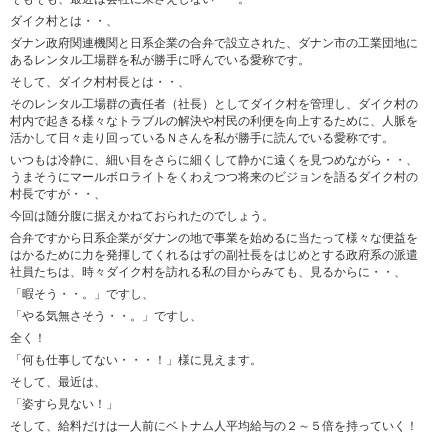
ダイク村とは・・、
ダナン政府関連機関と日系企業の合弁で設立された、ダナン市の工業団地に
あるレンタル工場群を私が勝手に呼んでいる愛称です。
そして、ダイク村村長とは・・、
そのレンタル工場群の責任者（社長）としてダイク村を管理し、ダイク村の
村内で起きる様々なトラブルの解決や村民の利便を向上するために、人脈を
活かして日々走り回っているＮさんを私が勝手に読んでいる愛称です。
いつもは冷静に、細い目をさらに細くして静かに遠くを見つめながら・・、
うまそうにマールボロライトをくわえつつ将来のビジョンを語るダイク村の
村長ですが・・、
今回は随分腹に据えかねておられたのでしょう。
合弁ですから日系企業がダナンの地で事業を始めるに当たって様々な便益を
はかるために力を発揮してくれるはずの副社長をはじめとする政府系の派遣
社員たちは、時々ダイク村を訪れる私の目からみても、見るからに・・、
「暇そう・・。」ですし、
「やる気無さそう・・。」ですし、
全く！
「何も仕事してない・・・！」様に見えます。
そして、最近は、
「姿すら見ない！」
そして、給料だけは一人前にベトナム人平均給与の２～５倍を持っていく！