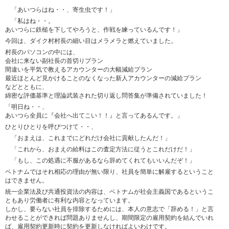
「あいつらはね・・、寄生虫です！」
「私はね・・。
あいつらに鉄槌を下してやろうと、作戦を練っているんです！」
今回は、ダイク村村長の細い目はメラメラと燃えていました。
村長のパソコンの中には、
会社に来ない副社長の首切りプラン
間違いを平気で教えるアカウンターの大幅減給プラン
最近ほとんど見かけることのなくなった新人アカウンターの減給プラン
などとともに、
綿密な評価基準と理論武装された切り返し問答集が準備されていました！
「明日ね・・、
あいつら全員に『会社へ出てこい！！』と言ってあるんです。」
ひとりひとりを呼びつけて・・、
「おまえは、これまでにどれだけ会社に貢献したんだ！」
「これから、おまえの給料はこの査定方法に従うとこれだけだ！」
「もし、この処遇に不服があるなら辞めてくれてもいいんだぞ！」
ベトナムではそれ相応の理由が無い限り、社員を簡単に解雇するということ
はできません。
統一企業法及び共通投資法の内容は、ベトナムが社会主義国であるというこ
ともあり労働者に有利な内容となっています。
しかし、要らない社員を排除するためには、本人の意志で「辞める！」と言
わせることができれば問題ありませんし、期間限定の雇用契約を結んでいれ
ば、雇用契約更新時に契約を更新しなければよいわけです。