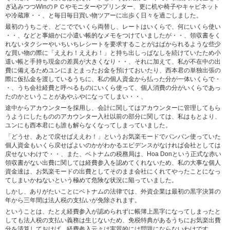
ぎ込みつつWinのＰＣやモニターやプリンター、更に机や椅子やキャビネット
や冷蔵庫・・、と毎日毎日買い物ツアーに出歩く日々を過ごしました。
最初のうちこそ、どこででいくら両替し、レートはいくらで、何にいくら使い
・・、などと事細かに小遣い帳的なメモをつけていましたが・・、領収書をく
れないタクシーやいちいちレシートを要求することがはばかられるような些少
な買い物の際に「ええわ！ええわ！」と持ち出しっぱなしを続けていたため小
遣い帳と手持ち現金の差異が大きくなり・・、それに加えて、私が不在中の出
費に備えるためユンにまとまったお金を預けておいたり、西本君の単独出張の
際に仮払金を渡しているうちに、私の個人資金から払った分が一体いくらで・
・、うち会社経費と呼べるものにいくら使って、個人消費の分がいくらであっ
たのかということがあやふやになってしまい・・、
途中からアカウンターを採用し、会計に関してはアカウンターに管理してもら
うようにしたもののアカウンター入社以前の部分に関しては、私はもとより、
ユンにも西本君にも誰も解らなくなってしまっていました。
「どうせ、あとで戻せばええわ！」というお気楽モードでバンバン使っていた
個人資金もいくら戻せばよいのかがわかるエビデンスがなければ会社としては
戻せないわけで・・、また、ベトナムの税務局は、Hoa Donという正式な赤い
領収書がない出費に関しては経費参入を認めてくれないため、私の大事な個人
資金達は、お気楽モードの出費としてそのまま会社にくれてやったことになっ
てしまいかねないという極めて危険な状況に陥っていました。
しかし、ありがたいことにベトナムの法律では、外資企業は最初の黒字決算の
年から三年間は法人税の支払いが免除されます。
ということは、たとえ経費参入が認められずに帳簿上黒字になってしまったと
しても法人税の支払い義務は生じないため、免税特典があるうちにお気楽出費
分を清算しておけば、経費参入云々は実質的には問題にならないわけです。