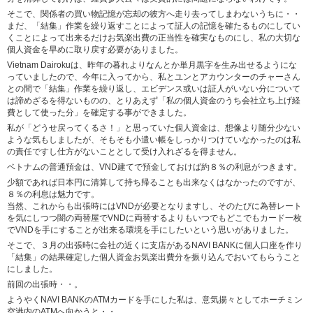
そこで、関係者の買い物記憶が忘却の彼方へ走り去ってしまわないうちに・・
まだ、「結集」作業を繰り返すことによって証人の記憶を確たるものにしてい
くことによって出来るだけお気楽出費の正当性を確実なものにし、私の大切な
個人資金を早めに取り戻す必要がありました。
Vietnam Dairokuは、昨年の暮れよりなんとか単月黒字を生み出せるようにな
っていましたので、今年に入ってから、私とユンとアカウンターのチャーさん
との間で「結集」作業を繰り返し、エビデンス或いは証人がいない分について
は諦めざるを得ないものの、とりあえず「私の個人資金のうち会社立ち上げ経
費として使った分」を確定する事ができました。
私が「どうせ戻ってくるさ！」と思っていた個人資金は、想像より随分少ない
ような気もしましたが、そもそも小遣い帳をしっかりつけていなかったのは私
の責任ですし仕方がないこととして受け入れざるを得ません。
ベトナムの普通預金は、VND建てで預金しておけば約８％の利息がつきます。
少額であれば日本円に清算して持ち帰ることも出来なくはなかったのですが、
８％の利息は魅力です。
当然、これからも出張時にはVNDが必要となりますし、そのたびに為替レート
を気にしつつ闇の両替屋でVNDに両替するよりもいつでもどこでもカード一枚
でVNDを手にすることが出来る環境を手にしたいという思いがありました。
そこで、３月の出張時に会社の近くに支店があるNAVI BANKに個人口座を作り
「結集」の結果確定した個人資金お気楽出費分を振り込んでおいてもらうこと
にしました。
前回の出張時・・。
ようやくNAVI BANKのATMカードを手にした私は、意気揚々としてホーチミン
空港内のATMへ向かうと・・、