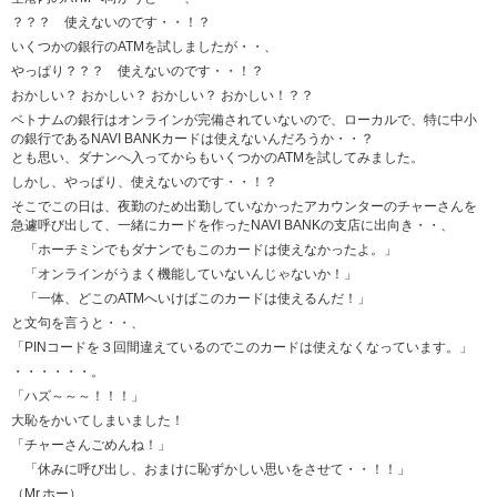
？？？ 使えないのです・・！？
いくつかの銀行のATMを試しましたが・・、
やっぱり？？？ 使えないのです・・！？
おかしい？ おかしい？ おかしい？ おかしい！？？
ベトナムの銀行はオンラインが完備されていないので、ローカルで、特に中小
の銀行であるNAVI BANKカードは使えないんだろうか・・？
とも思い、ダナンへ入ってからもいくつかのATMを試してみました。
しかし、やっぱり、使えないのです・・！？
そこでこの日は、夜勤のため出勤していなかったアカウンターのチャーさんを
急遽呼び出して、一緒にカードを作ったNAVI BANKの支店に出向き・・、
「ホーチミンでもダナンでもこのカードは使えなかったよ。」
「オンラインがうまく機能していないんじゃないか！」
「一体、どこのATMへいけばこのカードは使えるんだ！」
と文句を言うと・・、
「PINコードを３回間違えているのでこのカードは使えなくなっています。」
・・・・・・。
「ハズ～～～！！！」
大恥をかいてしまいました！
「チャーさんごめんね！」
「休みに呼び出し、おまけに恥ずかしい思いをさせて・・！！」
（Mr.ホー）