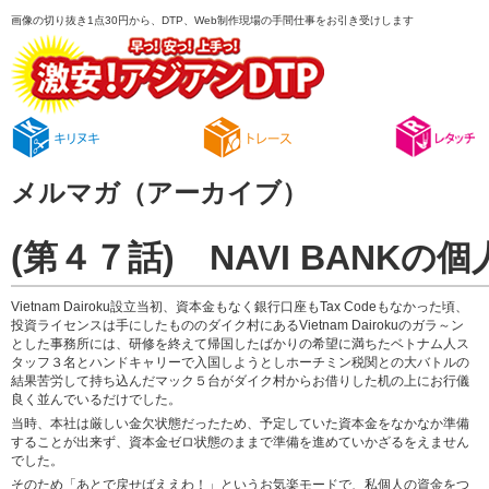
画像の切り抜き1点30円から、DTP、Web制作現場の手間仕事をお引き受けします
メルマガ（アーカイブ）
(第４７話) NAVI BANKの
Vietnam Dairoku設立当初、資本金もなく銀行口座もTax Codeもなかった頃、
投資ライセンスは手にしたもののダイク村にあるVietnam Dairokuのガラ～ン
とした事務所には、研修を終えて帰国したばかりの希望に満ちたベトナム人ス
タッフ３名とハンドキャリーで入国しようとしホーチミン税関との大バトルの
結果苦労して持ち込んだマック５台がダイク村からお借りした机の上にお行儀
良く並んでいるだけでした。
当時、本社は厳しい金欠状態だったため、予定していた資本金をなかなか準備
することが出来ず、資本金ゼロ状態のままで準備を進めていかざるをえません
でした。
そのため「あとで戻せばええわ！」というお気楽モードで、私個人の資金をつ